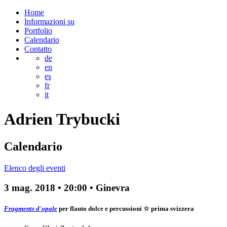
Home
Informazioni su
Portfolio
Calendario
Contatto
de
en
es
fr
it
Adrien
Trybucki
Calendario
Elenco degli eventi
3 mag. 2018
•
20:00
• Ginevra
Fragments d'opale
per flauto dolce e percussioni
☆ prima svizzera