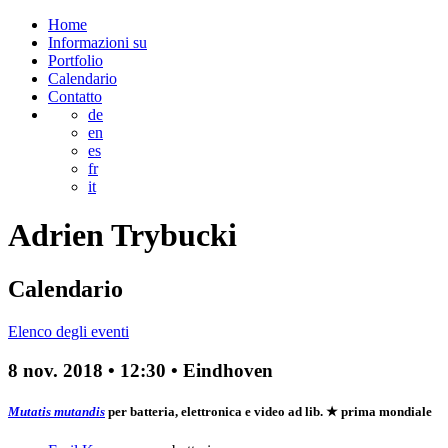
Home
Informazioni su
Portfolio
Calendario
Contatto
de
en
es
fr
it
Adrien
Trybucki
Calendario
Elenco degli eventi
8 nov. 2018
•
12:30
• Eindhoven
Mutatis mutandis
per batteria, elettronica e video ad lib.
★ prima mondiale