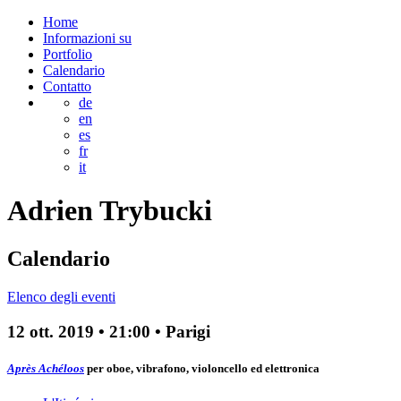
Home
Informazioni su
Portfolio
Calendario
Contatto
de
en
es
fr
it
Adrien
Trybucki
Calendario
Elenco degli eventi
12 ott. 2019
•
21:00
• Parigi
Après Achéloos
per oboe, vibrafono, violoncello ed elettronica