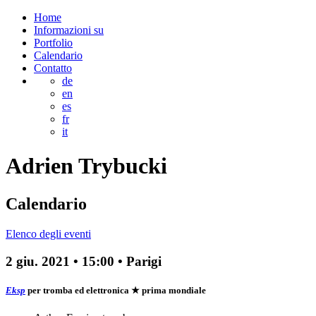
Home
Informazioni su
Portfolio
Calendario
Contatto
de
en
es
fr
it
Adrien
Trybucki
Calendario
Elenco degli eventi
2 giu. 2021
•
15:00
• Parigi
Eksp
per tromba ed elettronica
★ prima mondiale