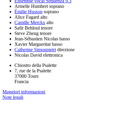
Ensemble vocal Sequenza 9.3
Armelle Humbert
soprano
Émilie Husson
soprano
Alice Fagard
alto
Camille Merckx
alto
Safir Behloul
tenore
Steve Zheng
tenore
Jean-Sébastien Nicolas
basso
Xavier Margueritat
basso
Catherine Simonpietri
direzione
Nicolas David
elettronica
Chiostro della Psalette
7, rue de la Psalette
37000 Tours
Francia
Maggiori informazioni
Note legali