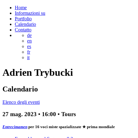
Home
Informazioni su
Portfolio
Calendario
Contatto
de
en
es
fr
it
Adrien
Trybucki
Calendario
Elenco degli eventi
27 mag. 2023
•
16:00
• Tours
Entrecimamen
per 16 voci miste spazializzate
★ prima mondiale