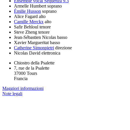
Ensemble vocal Sequenza 9.3
Armelle Humbert
soprano
Émilie Husson
soprano
Alice Fagard
alto
Camille Merckx
alto
Safir Behloul
tenore
Steve Zheng
tenore
Jean-Sébastien Nicolas
basso
Xavier Margueritat
basso
Catherine Simonpietri
direzione
Nicolas David
elettronica
Chiostro della Psalette
7, rue de la Psalette
37000 Tours
Francia
Maggiori informazioni
Note legali