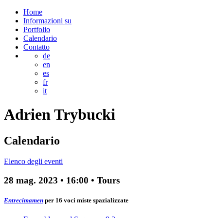
Home
Informazioni su
Portfolio
Calendario
Contatto
de
en
es
fr
it
Adrien
Trybucki
Calendario
Elenco degli eventi
28 mag. 2023
•
16:00
• Tours
Entrecimamen
per 16 voci miste spazializzate