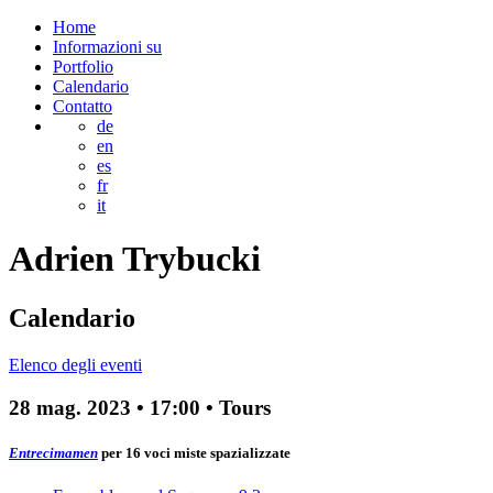
Home
Informazioni su
Portfolio
Calendario
Contatto
de
en
es
fr
it
Adrien
Trybucki
Calendario
Elenco degli eventi
28 mag. 2023
•
17:00
• Tours
Entrecimamen
per 16 voci miste spazializzate