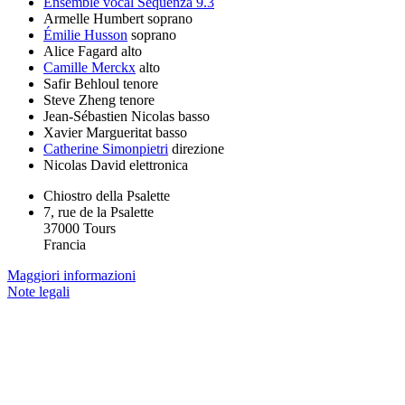
Ensemble vocal Sequenza 9.3
Armelle Humbert
soprano
Émilie Husson
soprano
Alice Fagard
alto
Camille Merckx
alto
Safir Behloul
tenore
Steve Zheng
tenore
Jean-Sébastien Nicolas
basso
Xavier Margueritat
basso
Catherine Simonpietri
direzione
Nicolas David
elettronica
Chiostro della Psalette
7, rue de la Psalette
37000 Tours
Francia
Maggiori informazioni
Note legali