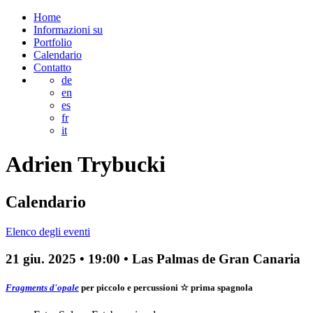
Home
Informazioni su
Portfolio
Calendario
Contatto
de
en
es
fr
it
Adrien
Trybucki
Calendario
Elenco degli eventi
21 giu. 2025
•
19:00
• Las Palmas de Gran Canaria
Fragments d'opale
per piccolo e percussioni
☆ prima spagnola