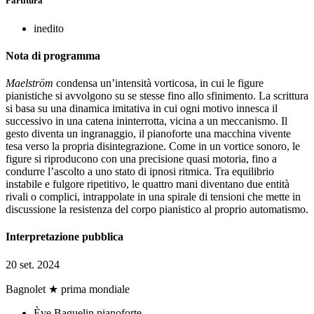
Partitura
inedito
Nota di programma
Maelström
condensa un’intensità vorticosa, in cui le figure
pianistiche si avvolgono su se stesse fino allo sfinimento. La scrittura
si basa su una dinamica imitativa in cui ogni motivo innesca il
successivo in una catena ininterrotta, vicina a un meccanismo. Il
gesto diventa un ingranaggio, il pianoforte una macchina vivente
tesa verso la propria disintegrazione. Come in un vortice sonoro, le
figure si riproducono con una precisione quasi motoria, fino a
condurre l’ascolto a uno stato di ipnosi ritmica. Tra equilibrio
instabile e fulgore ripetitivo, le quattro mani diventano due entità
rivali o complici, intrappolate in una spirale di tensioni che mette in
discussione la resistenza del corpo pianistico al proprio automatismo.
Interpretazione pubblica
20 set. 2024
Bagnolet
★ prima mondiale
Ève Baguelin
pianoforte