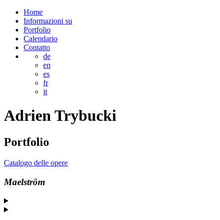
Home
Informazioni su
Portfolio
Calendario
Contatto
de
en
es
fr
it
Adrien
Trybucki
Portfolio
Catalogo delle opere
Maelström