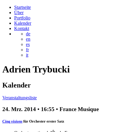
Startseite
Über
Portfolio
Kalender
Kontakt
de
en
es
fr
it
Adrien
Trybucki
Kalender
Veranstaltungsliste
24. Mrz. 2014
•
16:55
• France Musique
Cinq visions
für Orchester
erster Satz