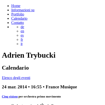
Home
Informazioni su
Portfolio
Calendario
Contatto
de
en
es
fr
it
Adrien
Trybucki
Calendario
Elenco degli eventi
24 mar. 2014
•
16:55
• France Musique
Cinq visions
per orchestra
primo movimento