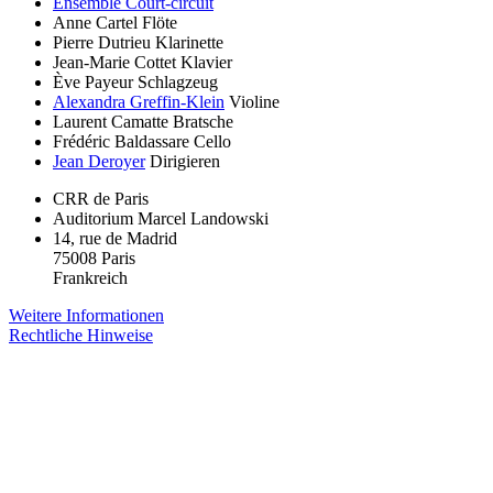
Ensemble Court-circuit
Anne Cartel
Flöte
Pierre Dutrieu
Klarinette
Jean-Marie Cottet
Klavier
Ève Payeur
Schlagzeug
Alexandra Greffin-Klein
Violine
Laurent Camatte
Bratsche
Frédéric Baldassare
Cello
Jean Deroyer
Dirigieren
CRR de Paris
Auditorium Marcel Landowski
14, rue de Madrid
75008 Paris
Frankreich
Weitere Informationen
Rechtliche Hinweise