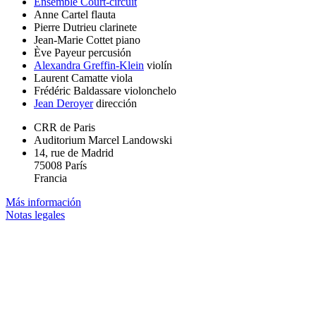
Ensemble Court-circuit
Anne Cartel
flauta
Pierre Dutrieu
clarinete
Jean-Marie Cottet
piano
Ève Payeur
percusión
Alexandra Greffin-Klein
violín
Laurent Camatte
viola
Frédéric Baldassare
violonchelo
Jean Deroyer
dirección
CRR de Paris
Auditorium Marcel Landowski
14, rue de Madrid
75008 París
Francia
Más información
Notas legales