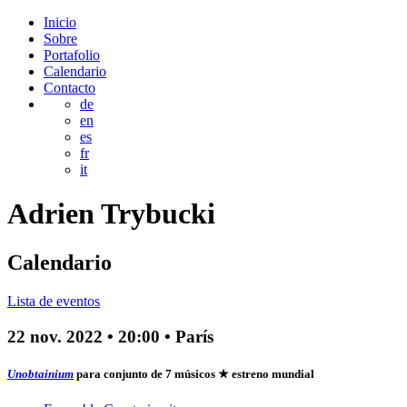
Inicio
Sobre
Portafolio
Calendario
Contacto
de
en
es
fr
it
Adrien
Trybucki
Calendario
Lista de eventos
22 nov. 2022
•
20:00
• París
Unobtainium
para conjunto de 7 músicos
★ estreno mundial