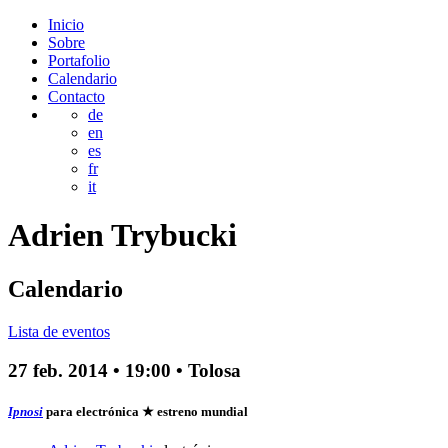
Inicio
Sobre
Portafolio
Calendario
Contacto
de
en
es
fr
it
Adrien
Trybucki
Calendario
Lista de eventos
27 feb. 2014
•
19:00
• Tolosa
Ipnosi
para electrónica
★ estreno mundial