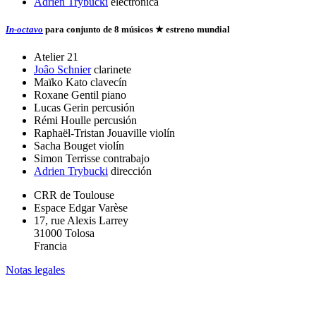
Adrien Trybucki
electrónica
In-octavo
para conjunto de 8 músicos
★ estreno mundial
Atelier 21
Joâo Schnier
clarinete
Maïko Kato
clavecín
Roxane Gentil
piano
Lucas Gerin
percusión
Rémi Houlle
percusión
Raphaël-Tristan Jouaville
violín
Sacha Bouget
violín
Simon Terrisse
contrabajo
Adrien Trybucki
dirección
CRR de Toulouse
Espace Edgar Varèse
17, rue Alexis Larrey
31000 Tolosa
Francia
Notas legales