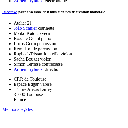
Adrien Trybucki
électronique
In-octavo
pour ensemble de 8 musicien·nes
★ création mondiale
Atelier 21
Joâo Schnier
clarinette
Maïko Kato
clavecin
Roxane Gentil
piano
Lucas Gerin
percussion
Rémi Houlle
percussion
Raphaël-Tristan Jouaville
violon
Sacha Bouget
violon
Simon Terrisse
contrebasse
Adrien Trybucki
direction
CRR de Toulouse
Espace Edgar Varèse
17, rue Alexis Larrey
31000 Toulouse
France
Mentions légales