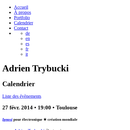
Accueil
À propos
Portfolio
Calendrier
Contact
de
en
es
fr
it
Adrien
Trybucki
Calendrier
Liste des évènements
27 févr. 2014
•
19:00
• Toulouse
Ipnosi
pour électronique
★ création mondiale