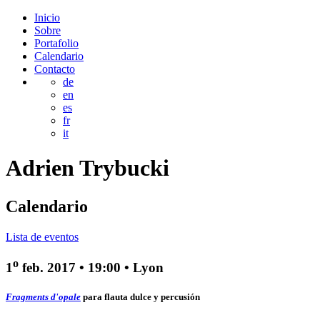
Inicio
Sobre
Portafolio
Calendario
Contacto
de
en
es
fr
it
Adrien
Trybucki
Calendario
Lista de eventos
o
1
feb. 2017
•
19:00
• Lyon
Fragments d'opale
para flauta dulce y percusión