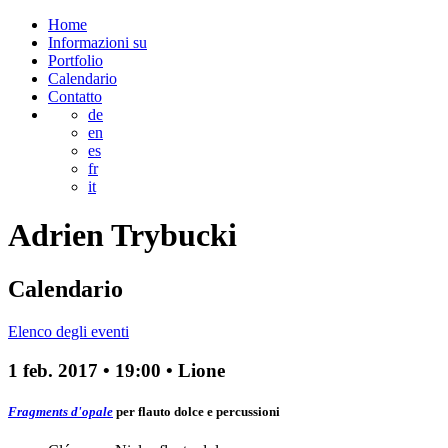
Home
Informazioni su
Portfolio
Calendario
Contatto
de
en
es
fr
it
Adrien
Trybucki
Calendario
Elenco degli eventi
1 feb. 2017
•
19:00
• Lione
Fragments d'opale
per flauto dolce e percussioni