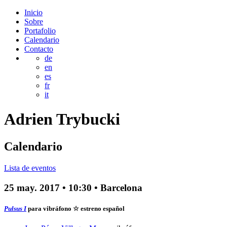
Inicio
Sobre
Portafolio
Calendario
Contacto
de
en
es
fr
it
Adrien
Trybucki
Calendario
Lista de eventos
25 may. 2017
•
10:30
• Barcelona
Pulsus I
para vibráfono
☆ estreno español