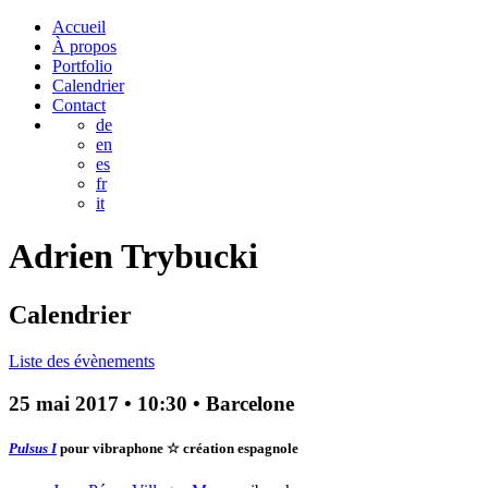
Accueil
À propos
Portfolio
Calendrier
Contact
de
en
es
fr
it
Adrien
Trybucki
Calendrier
Liste des évènements
25 mai 2017
•
10:30
• Barcelone
Pulsus I
pour vibraphone
☆ création espagnole