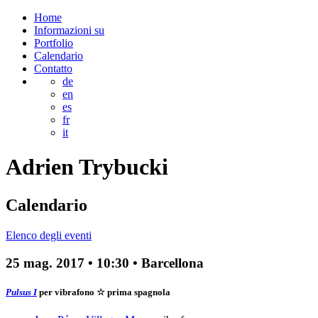
Home
Informazioni su
Portfolio
Calendario
Contatto
de
en
es
fr
it
Adrien
Trybucki
Calendario
Elenco degli eventi
25 mag. 2017
•
10:30
• Barcellona
Pulsus I
per vibrafono
☆ prima spagnola