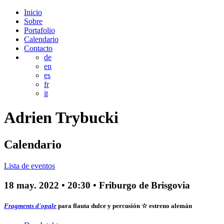
Inicio
Sobre
Portafolio
Calendario
Contacto
de
en
es
fr
it
Adrien
Trybucki
Calendario
Lista de eventos
18 may. 2022
•
20:30
• Friburgo de Brisgovia
Fragments d'opale
para flauta dulce y percusión
☆ estreno alemán