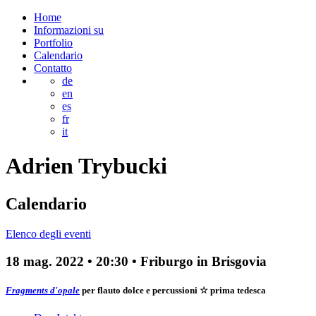
Home
Informazioni su
Portfolio
Calendario
Contatto
de
en
es
fr
it
Adrien
Trybucki
Calendario
Elenco degli eventi
18 mag. 2022
•
20:30
• Friburgo in Brisgovia
Fragments d'opale
per flauto dolce e percussioni
☆ prima tedesca