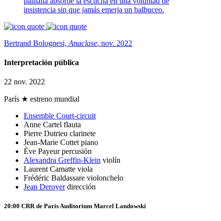
palilalia absorbe la escucha en una voluntad de
insistencia sin que jamás emerja un balbuceo.
Bertrand Bolognesi,
Anaclase
,
nov. 2022
Interpretación pública
22 nov. 2022
París
★ estreno mundial
Ensemble Court-circuit
Anne Cartel
flauta
Pierre Dutrieu
clarinete
Jean-Marie Cottet
piano
Ève Payeur
percusión
Alexandra Greffin-Klein
violín
Laurent Camatte
viola
Frédéric Baldassare
violonchelo
Jean Deroyer
dirección
20:00
CRR de Paris
Auditorium Marcel Landowski