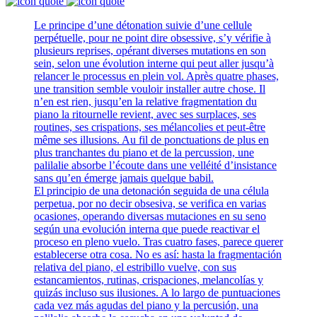
Le principe d’une détonation suivie d’une cellule
perpétuelle, pour ne point dire obsessive, s’y vérifie à
plusieurs reprises, opérant diverses mutations en son
sein, selon une évolution interne qui peut aller jusqu’à
relancer le processus en plein vol. Après quatre phases,
une transition semble vouloir installer autre chose. Il
n’en est rien, jusqu’en la relative fragmentation du
piano la ritournelle revient, avec ses surplaces, ses
routines, ses crispations, ses mélancolies et peut-être
même ses illusions. Au fil de ponctuations de plus en
plus tranchantes du piano et de la percussion, une
palilalie absorbe l’écoute dans une velléité d’insistance
sans qu’en émerge jamais quelque babil.
El principio de una detonación seguida de una célula
perpetua, por no decir obsesiva, se verifica en varias
ocasiones, operando diversas mutaciones en su seno
según una evolución interna que puede reactivar el
proceso en pleno vuelo. Tras cuatro fases, parece querer
establecerse otra cosa. No es así: hasta la fragmentación
relativa del piano, el estribillo vuelve, con sus
estancamientos, rutinas, crispaciones, melancolías y
quizás incluso sus ilusiones. A lo largo de puntuaciones
cada vez más agudas del piano y la percusión, una