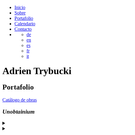
Inicio
Sobre
Portafolio
Calendario
Contacto
de
en
es
fr
it
Adrien
Trybucki
Portafolio
Catálogo de obras
Unobtainium