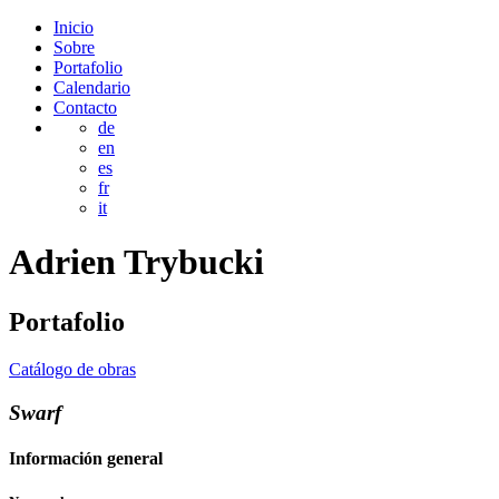
Inicio
Sobre
Portafolio
Calendario
Contacto
de
en
es
fr
it
Adrien
Trybucki
Portafolio
Catálogo de obras
Swarf
Información general