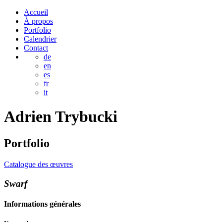
Accueil
À propos
Portfolio
Calendrier
Contact
de
en
es
fr
it
Adrien
Trybucki
Portfolio
Catalogue des œuvres
Swarf
Informations générales