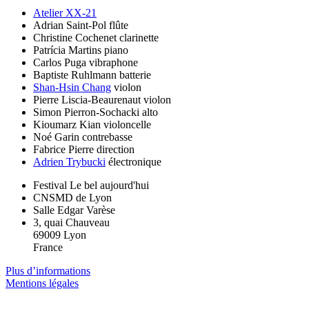
Atelier XX-21
Adrian Saint-Pol
flûte
Christine Cochenet
clarinette
Patrícia Martins
piano
Carlos Puga
vibraphone
Baptiste Ruhlmann
batterie
Shan-Hsin Chang
violon
Pierre Liscia-Beaurenaut
violon
Simon Pierron-Sochacki
alto
Kioumarz Kian
violoncelle
Noé Garin
contrebasse
Fabrice Pierre
direction
Adrien Trybucki
électronique
Festival Le bel aujourd'hui
CNSMD de Lyon
Salle Edgar Varèse
3, quai Chauveau
69009 Lyon
France
Plus d’informations
Mentions légales