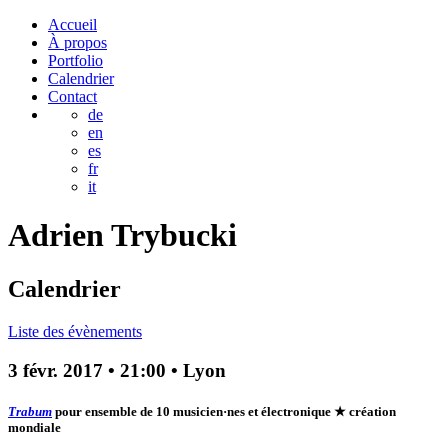
Accueil
À propos
Portfolio
Calendrier
Contact
de
en
es
fr
it
Adrien
Trybucki
Calendrier
Liste des évènements
3 févr. 2017
•
21:00
• Lyon
Trabum
pour ensemble de 10 musicien·nes et électronique
★ création
mondiale