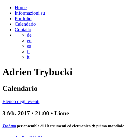
Home
Informazioni su
Portfolio
Calendario
Contatto
de
en
es
fr
it
Adrien
Trybucki
Calendario
Elenco degli eventi
3 feb. 2017
•
21:00
• Lione
Trabum
per ensemble di 10 strumenti ed elettronica
★ prima mondiale