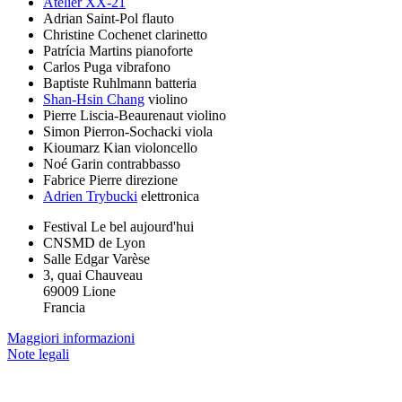
Atelier XX-21
Adrian Saint-Pol
flauto
Christine Cochenet
clarinetto
Patrícia Martins
pianoforte
Carlos Puga
vibrafono
Baptiste Ruhlmann
batteria
Shan-Hsin Chang
violino
Pierre Liscia-Beaurenaut
violino
Simon Pierron-Sochacki
viola
Kioumarz Kian
violoncello
Noé Garin
contrabbasso
Fabrice Pierre
direzione
Adrien Trybucki
elettronica
Festival Le bel aujourd'hui
CNSMD de Lyon
Salle Edgar Varèse
3, quai Chauveau
69009 Lione
Francia
Maggiori informazioni
Note legali