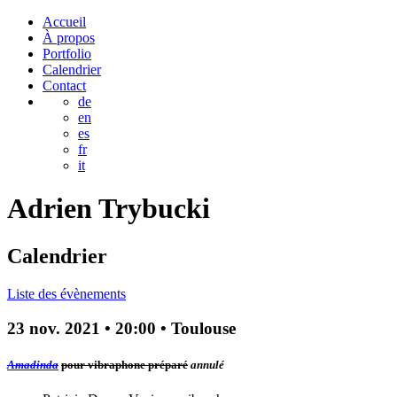
Accueil
À propos
Portfolio
Calendrier
Contact
de
en
es
fr
it
Adrien
Trybucki
Calendrier
Liste des évènements
23 nov. 2021
•
20:00
• Toulouse
Amadinda
pour vibraphone préparé
annulé