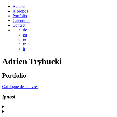
Accueil
À propos
Portfolio
Calendrier
Contact
de
en
es
fr
it
Adrien
Trybucki
Portfolio
Catalogue des œuvres
Ipnosi