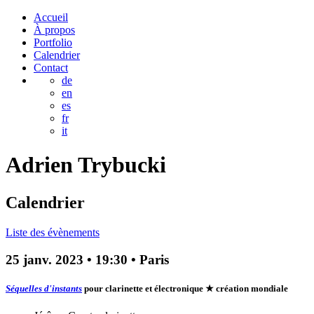
Accueil
À propos
Portfolio
Calendrier
Contact
de
en
es
fr
it
Adrien
Trybucki
Calendrier
Liste des évènements
25 janv. 2023
•
19:30
• Paris
Séquelles d'instants
pour clarinette et électronique
★ création mondiale