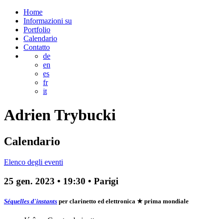
Home
Informazioni su
Portfolio
Calendario
Contatto
de
en
es
fr
it
Adrien
Trybucki
Calendario
Elenco degli eventi
25 gen. 2023
•
19:30
• Parigi
Séquelles d'instants
per clarinetto ed elettronica
★ prima mondiale