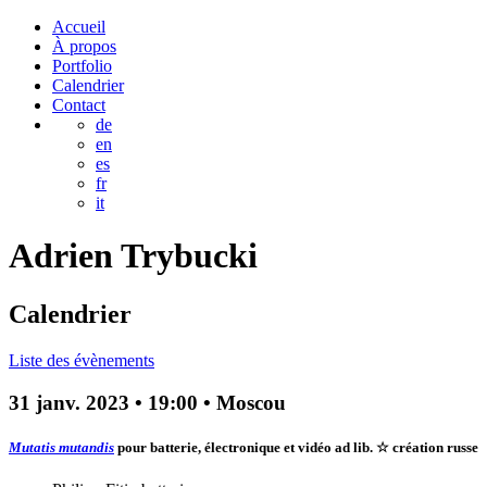
Accueil
À propos
Portfolio
Calendrier
Contact
de
en
es
fr
it
Adrien
Trybucki
Calendrier
Liste des évènements
31 janv. 2023
•
19:00
• Moscou
Mutatis mutandis
pour batterie, électronique et vidéo ad lib.
☆ création russe