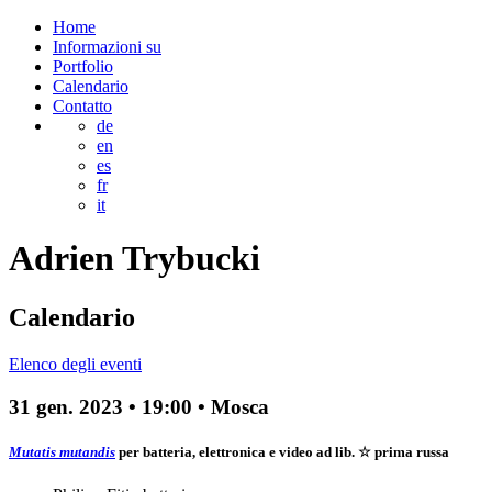
Home
Informazioni su
Portfolio
Calendario
Contatto
de
en
es
fr
it
Adrien
Trybucki
Calendario
Elenco degli eventi
31 gen. 2023
•
19:00
• Mosca
Mutatis mutandis
per batteria, elettronica e video ad lib.
☆ prima russa