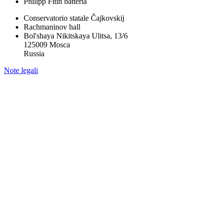
Philipp Fitin
batteria
Conservatorio statale Čajkovskij
Rachmaninov hall
Bol'shaya Nikitskaya Ulitsa, 13/6
125009 Mosca
Russia
Note legali