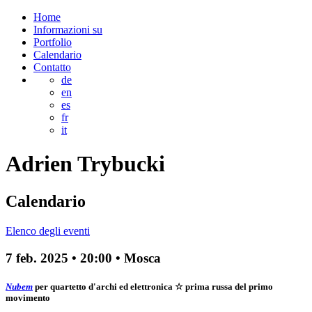
Home
Informazioni su
Portfolio
Calendario
Contatto
de
en
es
fr
it
Adrien
Trybucki
Calendario
Elenco degli eventi
7 feb. 2025
•
20:00
• Mosca
Nubem
per quartetto d'archi ed elettronica
☆ prima russa del primo
movimento