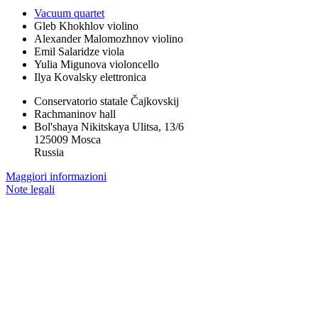
Vacuum quartet
Gleb Khokhlov
violino
Alexander Malomozhnov
violino
Emil Salaridze
viola
Yulia Migunova
violoncello
Ilya Kovalsky
elettronica
Conservatorio statale Čajkovskij
Rachmaninov hall
Bol'shaya Nikitskaya Ulitsa, 13/6
125009 Mosca
Russia
Maggiori informazioni
Note legali