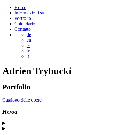
Home
Informazioni su
Portfolio
Calendario
Contatto
de
en
es
fr
it
Adrien
Trybucki
Portfolio
Catalogo delle opere
Heroa