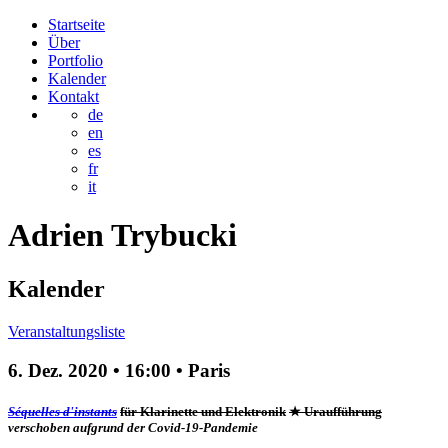
Startseite
Über
Portfolio
Kalender
Kontakt
de
en
es
fr
it
Adrien
Trybucki
Kalender
Veranstaltungsliste
6. Dez. 2020
•
16:00
• Paris
Séquelles d'instants
für Klarinette und Elektronik
★ Uraufführung
verschoben aufgrund der Covid-19-Pandemie