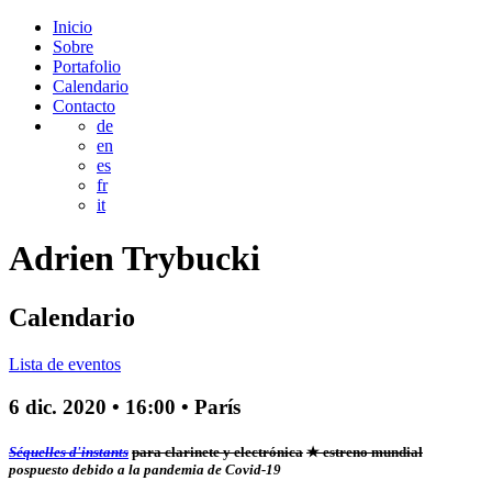
Inicio
Sobre
Portafolio
Calendario
Contacto
de
en
es
fr
it
Adrien
Trybucki
Calendario
Lista de eventos
6 dic. 2020
•
16:00
• París
Séquelles d'instants
para clarinete y electrónica
★ estreno mundial
pospuesto debido a la pandemia de Covid-19