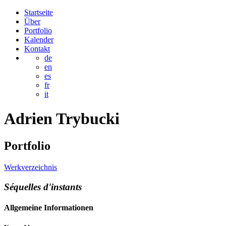
Startseite
Über
Portfolio
Kalender
Kontakt
de
en
es
fr
it
Adrien
Trybucki
Portfolio
Werkverzeichnis
Séquelles d'instants
Allgemeine Informationen