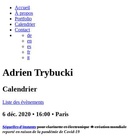
Accueil
À propos
Portfolio
Calendrier
Contact
de
en
es
fr
it
Adrien
Trybucki
Calendrier
Liste des évènements
6 déc. 2020
•
16:00
• Paris
Séquelles d'instants
pour clarinette et électronique
★ création mondiale
reporté en raison de la pandémie de Covid-19