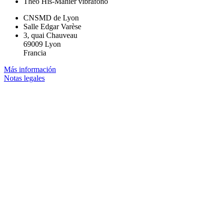
Théo His-Mahier
vibráfono
CNSMD de Lyon
Salle Edgar Varèse
3, quai Chauveau
69009 Lyon
Francia
Más información
Notas legales