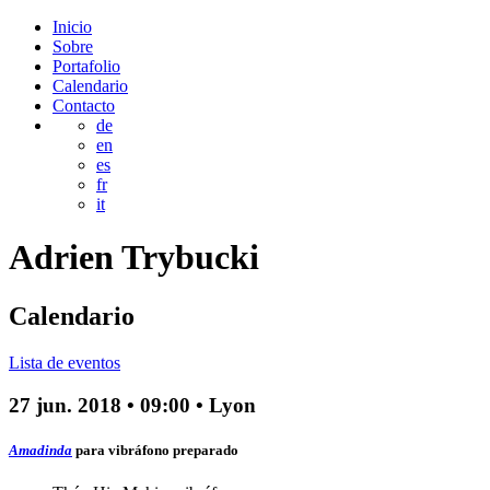
Inicio
Sobre
Portafolio
Calendario
Contacto
de
en
es
fr
it
Adrien
Trybucki
Calendario
Lista de eventos
27 jun. 2018
•
09:00
• Lyon
Amadinda
para vibráfono preparado