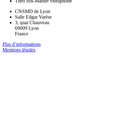
Théo His-Mahier
vibraphone
CNSMD de Lyon
Salle Edgar Varèse
3, quai Chauveau
69009 Lyon
France
Plus d’informations
Mentions légales