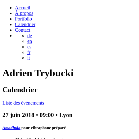
Accueil
À propos
Portfolio
Calendrier
Contact
de
en
es
fr
it
Adrien
Trybucki
Calendrier
Liste des évènements
27 juin 2018
•
09:00
• Lyon
Amadinda
pour vibraphone préparé