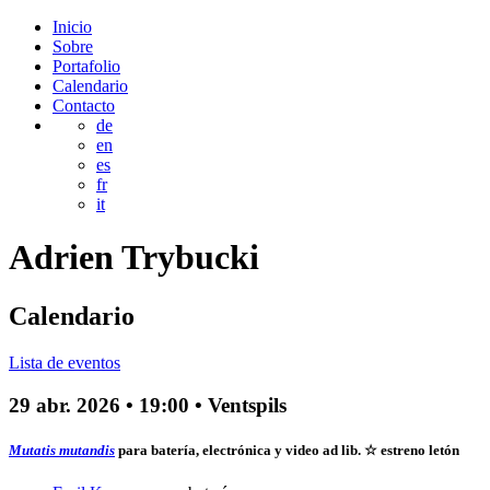
Inicio
Sobre
Portafolio
Calendario
Contacto
de
en
es
fr
it
Adrien
Trybucki
Calendario
Lista de eventos
29 abr. 2026
•
19:00
• Ventspils
Mutatis mutandis
para batería, electrónica y video ad lib.
☆ estreno letón