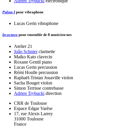
Adrien Trybucki
électronique
Pulsus I
pour vibraphone
Lucas Gerin
vibraphone
In-octavo
pour ensemble de 8 musicien·nes
Atelier 21
Joâo Schnier
clarinette
Maïko Kato
clavecin
Roxane Gentil
piano
Lucas Gerin
percussion
Rémi Houlle
percussion
Raphaël-Tristan Jouaville
violon
Sacha Bouget
violon
Simon Terrisse
contrebasse
Adrien Trybucki
direction
CRR de Toulouse
Espace Edgar Varèse
17, rue Alexis Larrey
31000 Toulouse
France