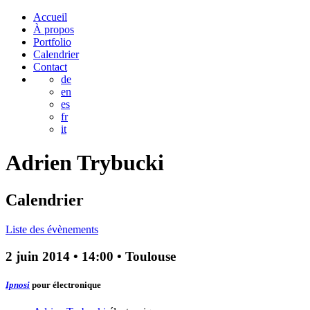
Accueil
À propos
Portfolio
Calendrier
Contact
de
en
es
fr
it
Adrien
Trybucki
Calendrier
Liste des évènements
2 juin 2014
•
14:00
• Toulouse
Ipnosi
pour électronique