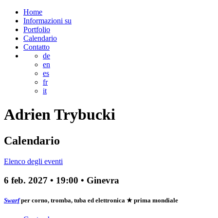
Home
Informazioni su
Portfolio
Calendario
Contatto
de
en
es
fr
it
Adrien
Trybucki
Calendario
Elenco degli eventi
6 feb. 2027
•
19:00
• Ginevra
Swarf
per corno, tromba, tuba ed elettronica
★ prima mondiale