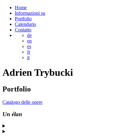
Home
Informazioni su
Portfolio
Calendario
Contatto
de
en
es
fr
it
Adrien
Trybucki
Portfolio
Catalogo delle opere
Un élan