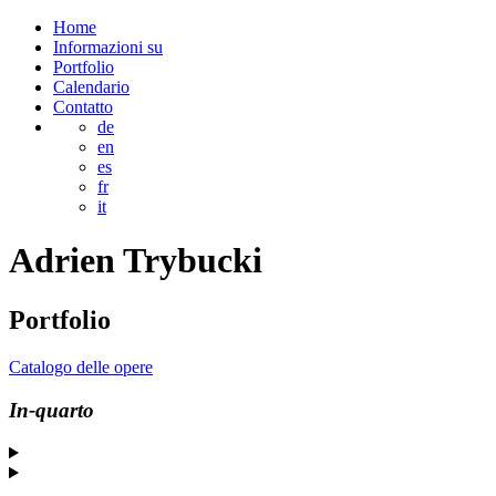
Home
Informazioni su
Portfolio
Calendario
Contatto
de
en
es
fr
it
Adrien
Trybucki
Portfolio
Catalogo delle opere
In-quarto